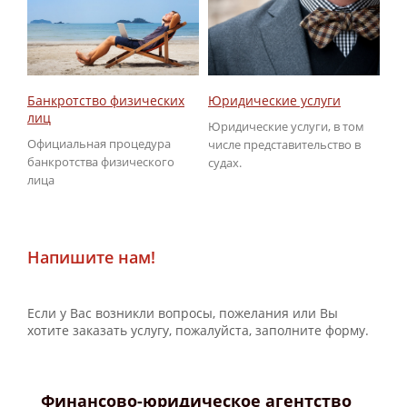
Юридические услуги
Об
Банкротство физических
ГИ
лиц
Юридические услуги, в том
По
Официальная процедура
числе представительство в
не
банкротства физического
судах.
ГИ
лица
Напишите нам!
Если у Вас возникли вопросы, пожелания или Вы
хотите заказать услугу, пожалуйста, заполните форму.
Финансово-юридическое агентство