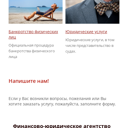
Юридические услуги
Об
Банкротство физических
ГИ
лиц
Юридические услуги, в том
По
Официальная процедура
числе представительство в
не
банкротства физического
судах.
ГИ
лица
Напишите нам!
Если у Вас возникли вопросы, пожелания или Вы
хотите заказать услугу, пожалуйста, заполните форму.
Финансово-юридическое агентство