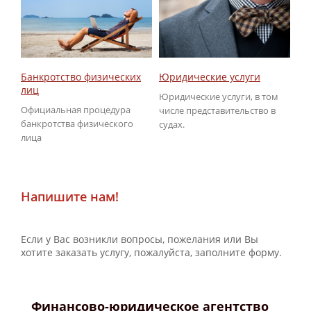
Юридические услуги
Об
Банкротство физических
ГИ
лиц
Юридические услуги, в том
По
Официальная процедура
числе представительство в
не
банкротства физического
судах.
ГИ
лица
Напишите нам!
Если у Вас возникли вопросы, пожелания или Вы
хотите заказать услугу, пожалуйста, заполните форму.
Финансово-юридическое агентство