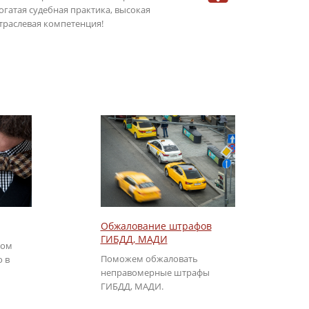
огатая судебная практика, высокая
консультаци
траслевая компетенция!
режиме онла
Обжалование штрафов
ГИБДД, МАДИ
том
Поможем обжаловать
о в
неправомерные штрафы
ГИБДД, МАДИ.