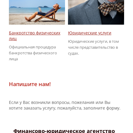
Юридические услуги
Об
Банкротство физических
ГИ
лиц
Юридические услуги, в том
По
Официальная процедура
числе представительство в
не
банкротства физического
судах.
ГИ
лица
Напишите нам!
Если у Вас возникли вопросы, пожелания или Вы
хотите заказать услугу, пожалуйста, заполните форму.
Финансово-юридическое агентство