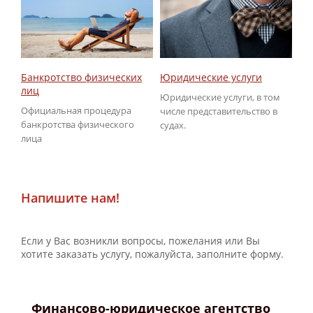
Юридические услуги
Об
Банкротство физических
ГИ
лиц
Юридические услуги, в том
По
Официальная процедура
числе представительство в
не
банкротства физического
судах.
ГИ
лица
Напишите нам!
Если у Вас возникли вопросы, пожелания или Вы
хотите заказать услугу, пожалуйста, заполните форму.
Финансово-юридическое агентство