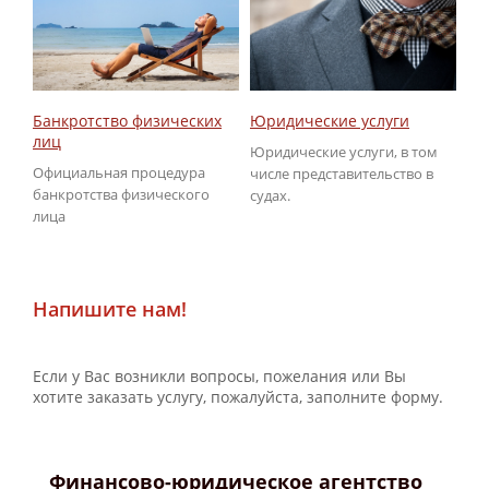
Юридические услуги
Об
Банкротство физических
ГИ
лиц
Юридические услуги, в том
По
Официальная процедура
числе представительство в
не
банкротства физического
судах.
ГИ
лица
Напишите нам!
Если у Вас возникли вопросы, пожелания или Вы
хотите заказать услугу, пожалуйста, заполните форму.
Финансово-юридическое агентство