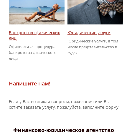
Юридические услуги
Об
Банкротство физических
ГИ
лиц
Юридические услуги, в том
По
Официальная процедура
числе представительство в
не
банкротства физического
судах.
ГИ
лица
Напишите нам!
Если у Вас возникли вопросы, пожелания или Вы
хотите заказать услугу, пожалуйста, заполните форму.
Финансово-юридическое агентство