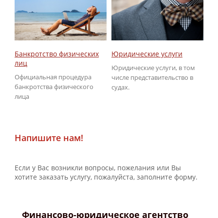
Юридические услуги
Об
Банкротство физических
ГИ
лиц
Юридические услуги, в том
По
Официальная процедура
числе представительство в
не
банкротства физического
судах.
ГИ
лица
Напишите нам!
Если у Вас возникли вопросы, пожелания или Вы
хотите заказать услугу, пожалуйста, заполните форму.
Финансово-юридическое агентство