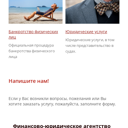
Юридические услуги
Об
Банкротство физических
ГИ
лиц
Юридические услуги, в том
По
Официальная процедура
числе представительство в
не
банкротства физического
судах.
ГИ
лица
Напишите нам!
Если у Вас возникли вопросы, пожелания или Вы
хотите заказать услугу, пожалуйста, заполните форму.
Финансово-юридическое агентство