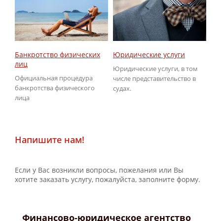
Юридические услуги
Об
Банкротство физических
ГИ
лиц
Юридические услуги, в том
По
Официальная процедура
числе представительство в
не
банкротства физического
судах.
ГИ
лица
Напишите нам!
Если у Вас возникли вопросы, пожелания или Вы
хотите заказать услугу, пожалуйста, заполните форму.
Финансово-юридическое агентство